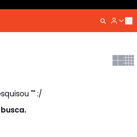
Rastrear Meu Pedido
Trocar Meu Pedido
Avaliar Meu Pedido
Entrar | Cadastrar
quisou "" :/
 busca.