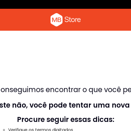
Camiseta com o pica-pau
Moletom
onseguimos encontrar o que você pes
riste não, você pode tentar uma nova
Procure seguir essas dicas:
Verifique os termos digitados