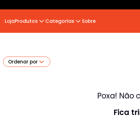
Produtos
Categorias
Loja
Sobre
Camiseta
MB 2026
Camiseta Infantil
Hoodie Moletom
Suéter Moletom
Ordenar por
Poxa! Não c
Fica t