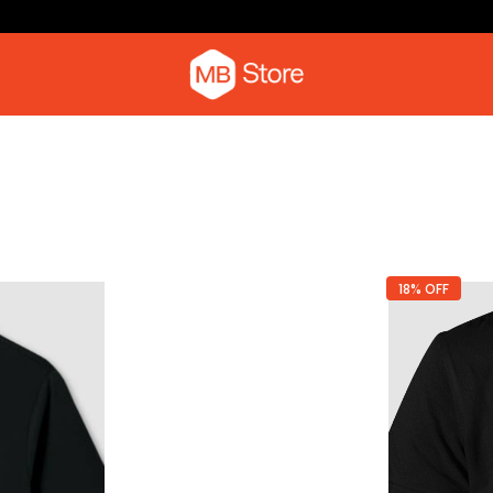
Camiseta com o pica-pau
Moletom
18% OFF