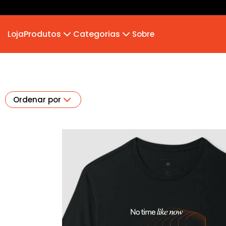
Produtos
Categorias
Loja
Sobre
Camiseta
MB 2026
Camiseta Infantil
Hoodie Moletom
Suéter Moletom
Ordenar por