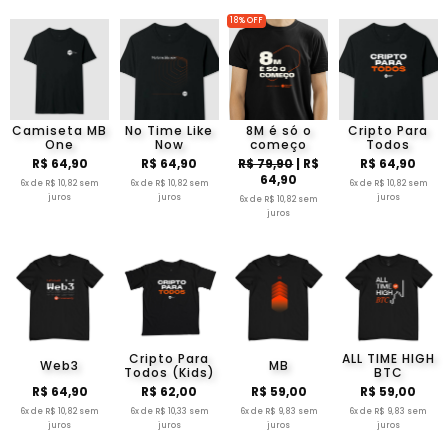
18% OFF
Camiseta MB
No Time Like
8M é só o
Cripto Para
One
Now
começo
Todos
R$ 64,90
R$ 64,90
R$ 79,90
| R$
R$ 64,90
64,90
6x de R$ 10,82 sem
6x de R$ 10,82 sem
6x de R$ 10,82 sem
juros
juros
juros
6x de R$ 10,82 sem
juros
Cripto Para
ALL TIME HIGH
Web3
MB
Todos (Kids)
BTC
R$ 64,90
R$ 62,00
R$ 59,00
R$ 59,00
6x de R$ 10,82 sem
6x de R$ 10,33 sem
6x de R$ 9,83 sem
6x de R$ 9,83 sem
juros
juros
juros
juros