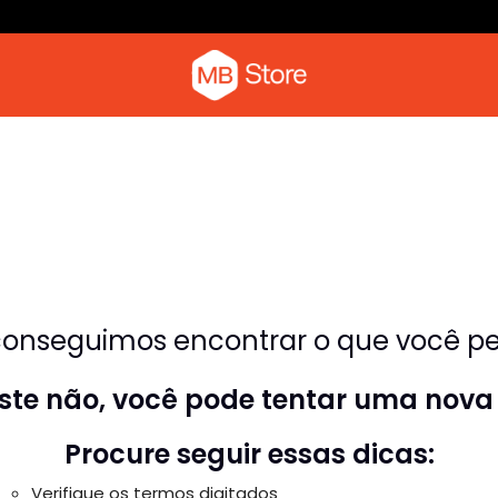
Camiseta com o pica-pau
Moletom
onseguimos encontrar o que você pes
riste não, você pode tentar uma nova
Procure seguir essas dicas:
Verifique os termos digitados