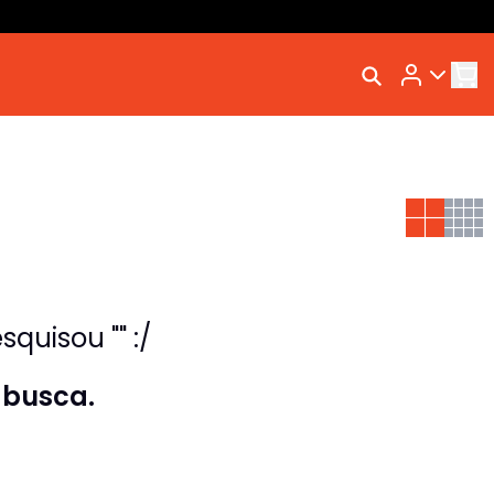
Rastrear Meu Pedido
Trocar Meu Pedido
Avaliar Meu Pedido
Entrar | Cadastrar
quisou "" :/
 busca.