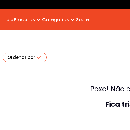
Produtos
Categorias
Loja
Sobre
Camiseta
MB 2026
Camiseta Infantil
Hoodie Moletom
Suéter Moletom
Ordenar por
Poxa! Não c
Fica t