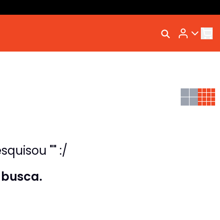
Rastrear Meu Pedido
Trocar Meu Pedido
Avaliar Meu Pedido
Entrar | Cadastrar
quisou "" :/
 busca.