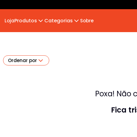
Produtos
Categorias
Loja
Sobre
Camiseta
MB 2026
Camiseta Infantil
Hoodie Moletom
Suéter Moletom
Ordenar por
Poxa! Não c
Fica t