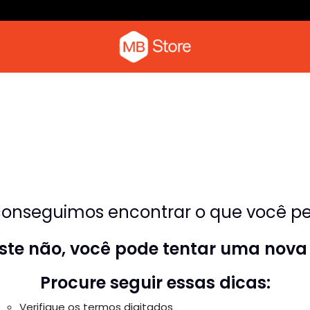
Camiseta com o pica-pau
Moletom
onseguimos encontrar o que você pes
riste não, você pode tentar uma nova
Procure seguir essas dicas:
Verifique os termos digitados