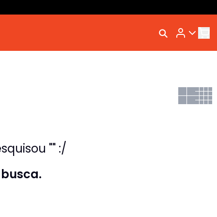
Rastrear Meu Pedido
Trocar Meu Pedido
Avaliar Meu Pedido
Entrar | Cadastrar
quisou "" :/
 busca.