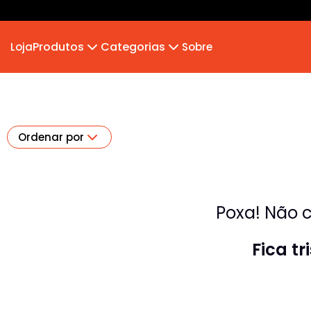
Produtos
Categorias
Loja
Sobre
Camiseta
MB 2026
Camiseta Infantil
Hoodie Moletom
Suéter Moletom
Ordenar por
Poxa! Não c
Fica t