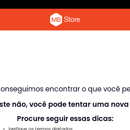
Camiseta com o pica-pau
Moletom
onseguimos encontrar o que você pes
riste não, você pode tentar uma nova
Procure seguir essas dicas:
Verifique os termos digitados