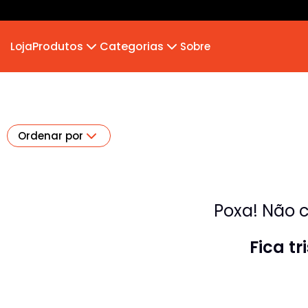
Produtos
Categorias
Loja
Sobre
Camiseta
MB 2026
Camiseta Infantil
Hoodie Moletom
Suéter Moletom
Ordenar por
Poxa! Não c
Fica t