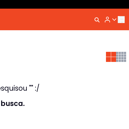
Rastrear Meu Pedido
Trocar Meu Pedido
Avaliar Meu Pedido
Entrar | Cadastrar
quisou "" :/
 busca.