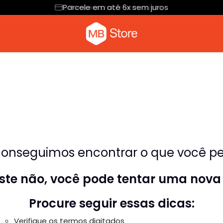
Parcele em até 6x sem juros
Primeira troca sem custo
Camiseta com o pica-pau
Moletom
onseguimos encontrar o que você pes
riste não, você pode tentar uma nova
Procure seguir essas dicas:
Verifique os termos digitados