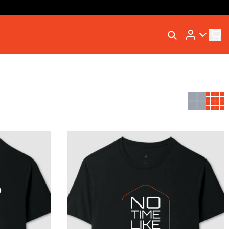
Rastrear Meu Pedido
Trocar Meu Pedido
Avaliar Meu Pedido
Entrar | Cadastrar