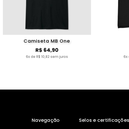
Camiseta MB One
R$ 64,90
6x de R$ 10,82 sem juros
6x 
Navegação
Selos e certificaçõe