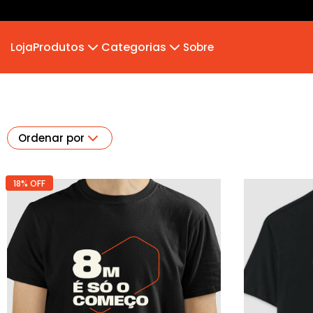
Produtos
Categorias
Loja
Sobre
Camiseta Infantil
MB 2026
Moletom
Hoodie Moletom
Suéter Moletom
Ordenar por
18% OFF