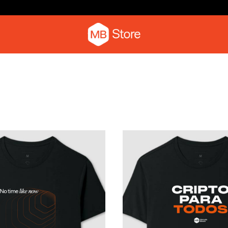
Camiseta
Camiseta com o pica-pau