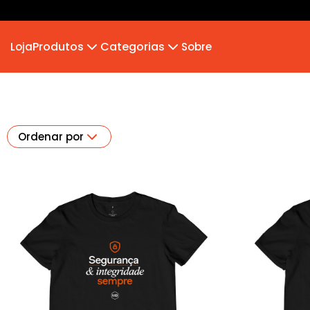
Produtos
Categorias
Loja
Sobre
Camiseta
MB 2026
Camiseta Infantil
Hoodie Moletom
Suéter Moletom
Ordenar por