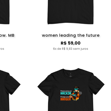
row. MB
women leading the future
R$ 59,00
ros
6x de R$ 9,83 sem juros