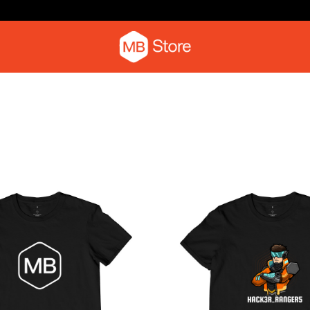
Camiseta com o pica-pau
Moletom