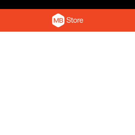
Camiseta com o pica-pau
Moletom