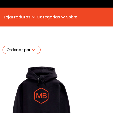
Produtos
Categorias
Loja
Sobre
Camiseta
MB 2026
Camiseta Infantil
Hoodie Moletom
Suéter Moletom
Ordenar por