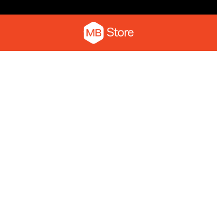
Camiseta com o pica-pau
Moletom