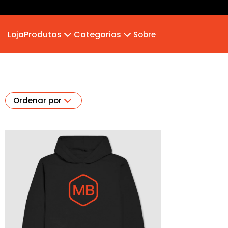
Produtos
Categorias
Loja
Sobre
Camiseta
MB 2026
Camiseta Infantil
Hoodie Moletom
Suéter Moletom
Ordenar por