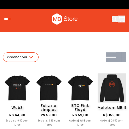
Ordenar por
Feliz no
BTC Pink
Web3
Moletom MB II
simples
Floyd
R$ 64,90
R$ 59,00
R$ 59,00
R$ 159,00
6x de R$ 10,82 sem
6x de R$ 9,83 sem
6x de R$ 9,83 sem
6x de R$ 26,50 sem
juros
juros
juros
juros