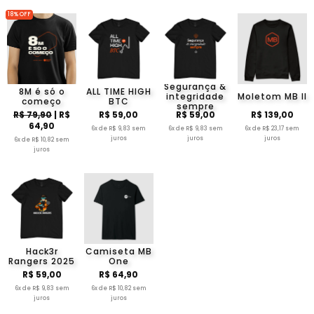
18% OFF
Segurança &
8M é só o
ALL TIME HIGH
integridade
Moletom MB II
começo
BTC
sempre
R$ 79,90
| R$
R$ 59,00
R$ 59,00
R$ 139,00
64,90
6x de R$ 9,83 sem
6x de R$ 9,83 sem
6x de R$ 23,17 sem
juros
juros
juros
6x de R$ 10,82 sem
juros
Hack3r
Camiseta MB
Rangers 2025
One
R$ 59,00
R$ 64,90
6x de R$ 9,83 sem
6x de R$ 10,82 sem
juros
juros