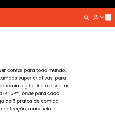
Rastrear Meu Pedido
Trocar Meu Pedido
Avaliar Meu Pedido
Entrar | Cadastrar
quer contar para todo mundo.
stampas super criativas, para
onomia digital. Além disso, as
a 1P=5P™, onde para cada
ega de 5 pratos de comida
a confecção, manuseio e