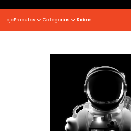
Produtos
Categorias
Loja
Sobre
Camiseta
MB 2026
Camiseta Infantil
Hoodie Moletom
Suéter Moletom