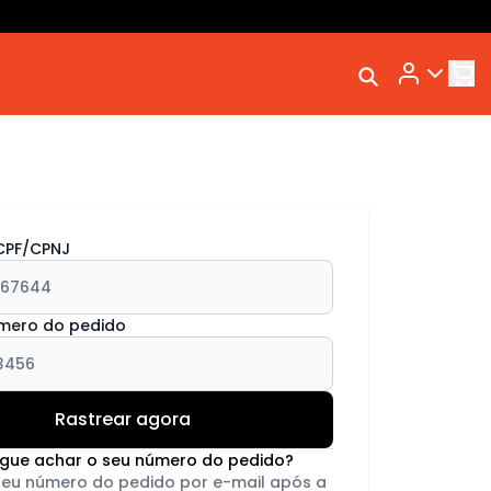
Rastrear Meu
Pedido
Trocar Meu Pedido
Avaliar Meu Pedido
Entrar | Cadastrar
 CPF/CPNJ
úmero do pedido
gue achar o seu número do pedido?
seu número do pedido por e-mail após a