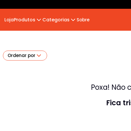
Produtos
Categorias
Loja
Sobre
Camiseta
MB 2026
Camiseta Infantil
Hoodie Moletom
Suéter Moletom
Ordenar por
Poxa! Não c
Fica t