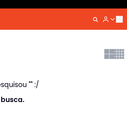
Rastrear Meu Pedido
Trocar Meu Pedido
Avaliar Meu Pedido
Entrar | Cadastrar
quisou "" :/
 busca.