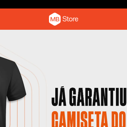
Camiseta com o pica-pau
Moletom