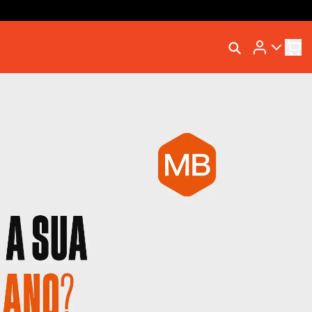
Rastrear Meu Pedido
Trocar Meu Pedido
Avaliar Meu Pedido
Entrar | Cadastrar