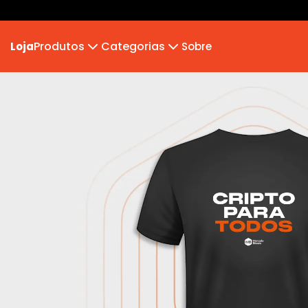
Produtos
Categorias
Loja
Sobre
Camiseta
MB 2026
Camiseta Infantil
Hoodie Moletom
Suéter Moletom