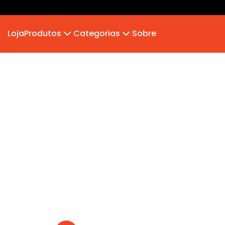
Loja
Produtos
Categorias
Sobre
Camiseta Infantil
MB 2026
Moletom
Hoodie Moletom
Suéter Moletom