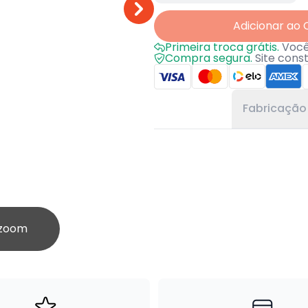
Adicionar ao 
Primeira troca grátis.
Você 
Compra segura.
Site cons
Fabricação
 zoom