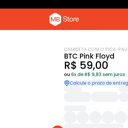
Camiseta
Camiseta com o pica-pau
CAMISETA COM O PICA-PAU
BTC Pink Floyd
R$ 59,00
ou
6x de R$ 9,83 sem juros
Calcule o prazo de entre