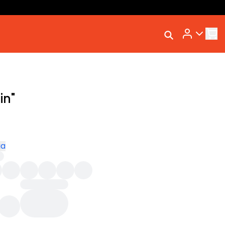
Rastrear Meu
Pedido
Trocar Meu Pedido
Avaliar Meu Pedido
in"
Entrar | Cadastrar
ga