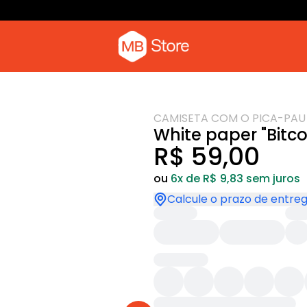
Camiseta com o pica-pau
Moletom
CAMISETA COM O PICA-PAU
White paper "Bitco
R$ 59,00
ou
6x de R$ 9,83 sem juros
Calcule o prazo de entre