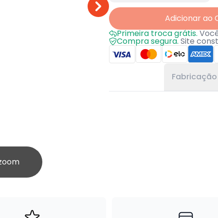
Adicionar ao 
Primeira troca grátis.
Você 
Compra segura.
Site cons
Fabricação
 zoom