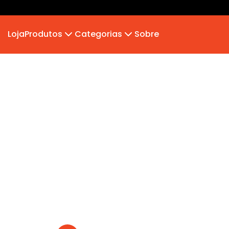
Loja
Produtos
Categorias
Sobre
Camiseta
MB 2026
Camiseta Infantil
Hoodie Moletom
Suéter Moletom