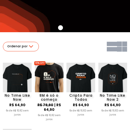
Ordenar por
18% OFF
No Time Like
8M é só o
Cripto Para
No Time Like
Now
começo
Todos
Now 2
R$ 64,90
R$ 79,90
| R$
R$ 64,90
R$ 64,90
64,90
6x de R$ 10,82 sem
6x de R$ 10,82 sem
6x de R$ 10,82 sem
juros
juros
juros
6x de R$ 10,82 sem
juros