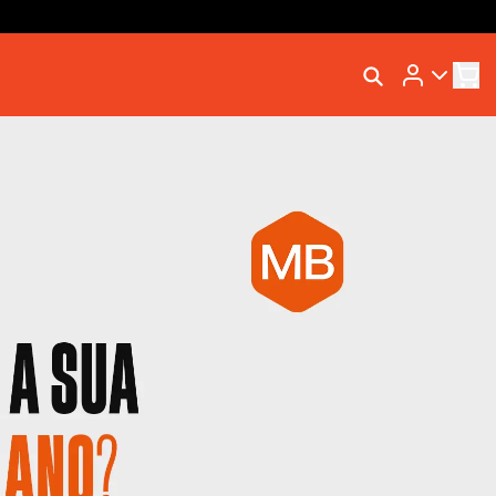
Rastrear Meu Pedido
Trocar Meu Pedido
Avaliar Meu Pedido
Entrar | Cadastrar