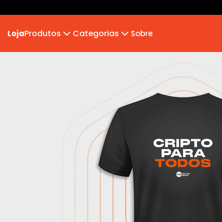
Produtos
Categorias
Loja
Sobre
Camiseta
MB 2026
Camiseta Infantil
Hoodie Moletom
Suéter Moletom