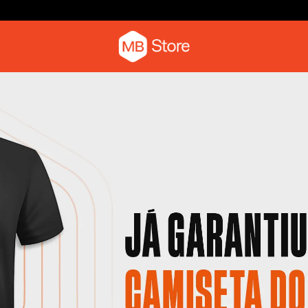
Parcele em até 6x sem juros
Camiseta com o pica-pau
Moletom