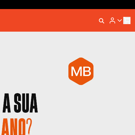
Rastrear Meu Pedido
Trocar Meu Pedido
Avaliar Meu Pedido
Entrar | Cadastrar