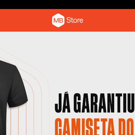
Parcele em até 6x sem juros
Camiseta
Camiseta com o pica-pau