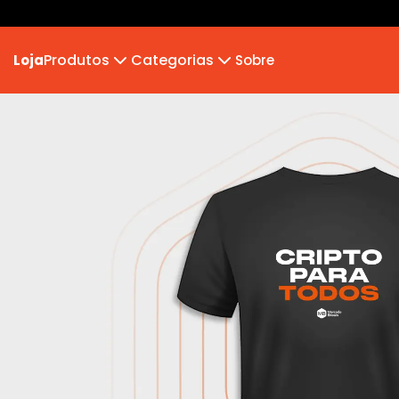
Produtos
Categorias
Loja
Sobre
Camiseta Infantil
MB 2026
Moletom
Hoodie Moletom
Suéter Moletom