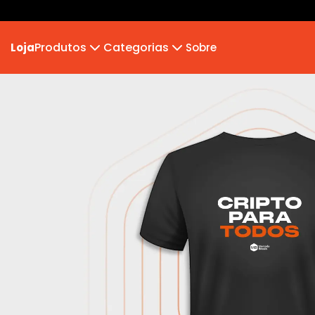
Produtos
Categorias
Loja
Sobre
Camiseta
MB 2026
Camiseta Infantil
Hoodie Moletom
Suéter Moletom