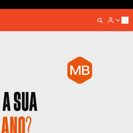
Rastrear Meu Pedido
Trocar Meu Pedido
Avaliar Meu Pedido
Entrar | Cadastrar