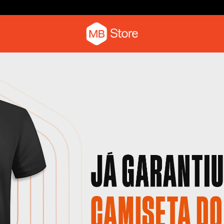
Parcele em até 6x sem juros
Camiseta com o pica-pau
Moletom